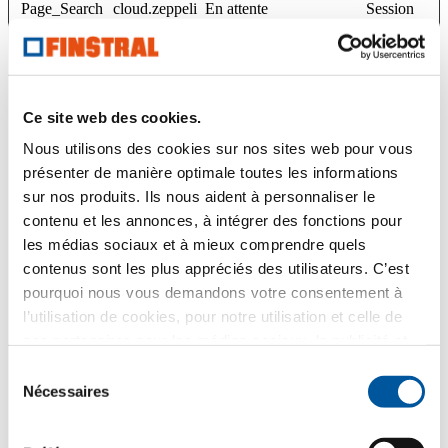
Page_Search
cloud.zeppeli
En attente
Session
Lng
n-group.com
PageConfig
www.finstral
En attente
400 jours
%5FHttpFirs
.com
tReferrerLin
www.finstral
k [x2]
.studio
Ce site web des cookies.
referrer_user
Calendly
Nécessaire pour la
14 jours
Nous utilisons des cookies sur nos sites web pour vous
_id
fonctionnalité de
présenter de manière optimale toutes les informations
réservation du site web.
sur nos produits. Ils nous aident à personnaliser le
SearchSubPa
cloud.zeppeli
En attente
Session
geName
n-group.com
contenu et les annonces, à intégrer des fonctions pour
les médias sociaux et à mieux comprendre quels
sImageMode
cloud.zeppeli
En attente
1 année
n-group.com
contenus sont les plus appréciés des utilisateurs. C’est
pourquoi nous vous demandons votre consentement à
sprigReplay#
Calendly
En attente
Persistant
chunkUploa
l’utilisation de cookies, pour notre utilisation et celle de
ds
nos partenaires pour les médias sociaux, la publicité et
sprigReplay#
Calendly
En attente
Persistant
l’analyse statistique. Nos partenaires peuvent combiner
Sélection
events
ces informations avec d’autres données que vous leur
Nécessaires
du
sprigReplay#
Calendly
En attente
Persistant
avez fournies ou qu’ils ont collectées dans le cadre de
consentement
pendingCapt
votre utilisation des services web. Merci.
ures