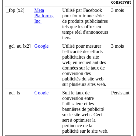
conservatio
_fbp [x2]
Meta
Utilisé par Facebook
3 mois
Platforms,
pour fournir une série
Inc.
de produits publicitaires
tels que les offres en
temps réel d'annonceurs
tiers.
_gcl_au [x2]
Google
Utilisé pour mesurer
3 mois
l'efficacité des efforts
publicitaires du site
web, en recueillant des
données sur le taux de
conversion des
publicités du site web
sur plusieurs sites web.
_gcl_ls
Google
Suit le taux de
Persistant
conversion entre
l'utilisateur et les
bannières de publicité
sur le site web - Ceci
sert à optimiser la
pertinence de la
publicité sur le site web.