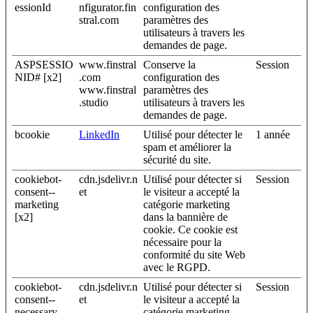
essionId
nfigurator.fin
configuration des
stral.com
paramètres des
utilisateurs à travers les
demandes de page.
ASPSESSIO
www.finstral
Conserve la
Session
NID# [x2]
.com
configuration des
www.finstral
paramètres des
.studio
utilisateurs à travers les
demandes de page.
bcookie
LinkedIn
Utilisé pour détecter le
1 année
spam et améliorer la
sécurité du site.
cookiebot-
cdn.jsdelivr.n
Utilisé pour détecter si
Session
consent--
et
le visiteur a accepté la
marketing
catégorie marketing
[x2]
dans la bannière de
cookie. Ce cookie est
nécessaire pour la
conformité du site Web
avec le RGPD.
cookiebot-
cdn.jsdelivr.n
Utilisé pour détecter si
Session
consent--
et
le visiteur a accepté la
necessary
catégorie marketing