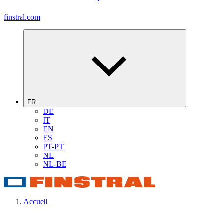
finstral.com
FR
DE
IT
EN
ES
PT-PT
NL
NL-BE
Accueil