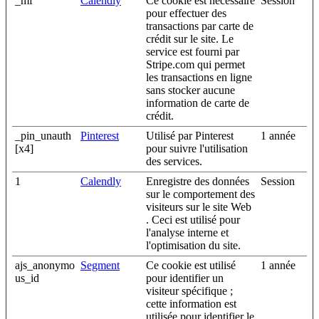
_mf
Calendly
Ce cookie est nécessaire
Session
pour effectuer des
transactions par carte de
crédit sur le site. Le
service est fourni par
Stripe.com qui permet
les transactions en ligne
sans stocker aucune
information de carte de
crédit.
_pin_unauth
Pinterest
Utilisé par Pinterest
1 année
[x4]
pour suivre l'utilisation
des services.
1
Calendly
Enregistre des données
Session
sur le comportement des
visiteurs sur le site Web
. Ceci est utilisé pour
l'analyse interne et
l'optimisation du site.
ajs_anonymo
Segment
Ce cookie est utilisé
1 année
us_id
pour identifier un
visiteur spécifique ;
cette information est
utilisée pour identifier le