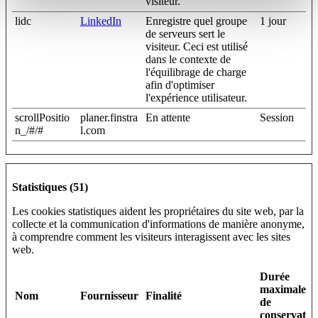
visiteur.
lidc
LinkedIn
Enregistre quel groupe
1 jour
de serveurs sert le
visiteur. Ceci est utilisé
dans le contexte de
l'équilibrage de charge
afin d'optimiser
l'expérience utilisateur.
scrollPositio
planer.finstra
En attente
Session
n_/#/#
l.com
Statistiques (51)
Les cookies statistiques aident les propriétaires du site web, par la
collecte et la communication d'informations de manière anonyme,
à comprendre comment les visiteurs interagissent avec les sites
web.
Durée
maximale
Nom
Fournisseur
Finalité
de
conservatio