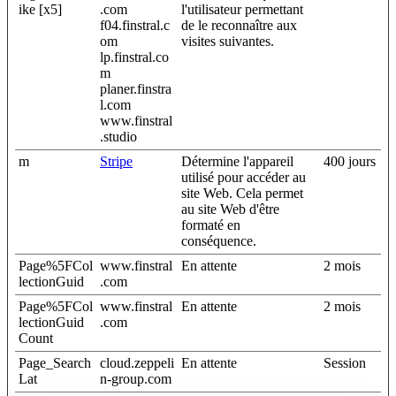
ike [x5]
.com
l'utilisateur permettant
f04.finstral.c
de le reconnaître aux
om
visites suivantes.
lp.finstral.co
m
planer.finstra
l.com
www.finstral
.studio
m
Stripe
Détermine l'appareil
400 jours
utilisé pour accéder au
site Web. Cela permet
au site Web d'être
formaté en
conséquence.
Page%5FCol
www.finstral
En attente
2 mois
lectionGuid
.com
Page%5FCol
www.finstral
En attente
2 mois
lectionGuid
.com
Count
Page_Search
cloud.zeppeli
En attente
Session
Lat
n-group.com