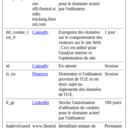
om
pour le domaine actuel
sfft.finstral.st
par l'utilisateur
udio
tracking.finst
ral.com
dd_cookie_t
Calendly
Enregistre des données
1 jour
est_#
sur le comportement des
visiteurs sur le site Web
. Ceci est utilisé pour
l'analyse interne et
l'optimisation du site.
id
Calendly
En attente
Session
is_eu
Pinterest
Determine si l'utilisateur
Session
provient de l'UE et est
donc sujet au
règlements des données
de l'UE.
li_gc
LinkedIn
Stocke l'autorisation
180 jours
d'utilisation de cookies
pour le domaine actuel
par l'utilisateur
loglevel:userl
www.finstral
Identifiant unique de
Persistant