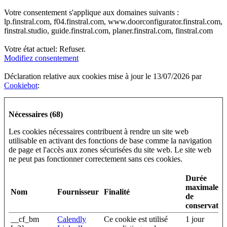
Votre consentement s'applique aux domaines suivants :
lp.finstral.com, f04.finstral.com, www.doorconfigurator.finstral.com,
finstral.studio, guide.finstral.com, planer.finstral.com, finstral.com
Votre état ​​actuel: Refuser.
Modifiez consentement
Déclaration relative aux cookies mise à jour le 13/07/2026 par
Cookiebot
:
Nécessaires (68)
Les cookies nécessaires contribuent à rendre un site web
utilisable en activant des fonctions de base comme la navigation
de page et l'accès aux zones sécurisées du site web. Le site web
ne peut pas fonctionner correctement sans ces cookies.
Durée
maximale
Nom
Fournisseur
Finalité
de
conservatio
__cf_bm
Calendly
Ce cookie est utilisé
1 jour